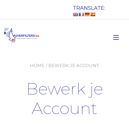
Doorgaan
TRANSLATE:
naar
inhoud
Tog
nav
HOME
/ BEWERK JE ACCOUNT
Bewerk je
Account