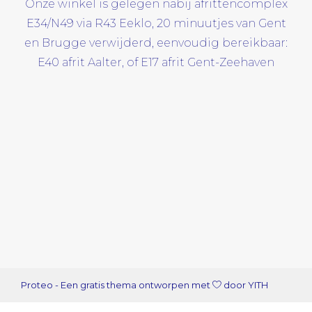
Onze winkel is gelegen nabij afrittencomplex
E34/N49 via R43 Eeklo, 20 minuutjes van Gent
en Brugge verwijderd, eenvoudig bereikbaar:
E40 afrit Aalter, of E17 afrit Gent-Zeehaven
Proteo
- Een gratis thema ontworpen met
door
YITH