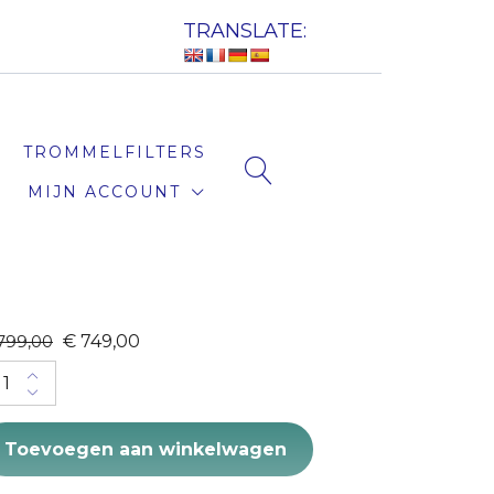
TRANSLATE:
TROMMELFILTERS
MIJN ACCOUNT
Original
Current
€
749,00
799,00
price
price
zypod quantity
was:
is:
€ 799,00.
€ 749,00.
Toevoegen aan winkelwagen