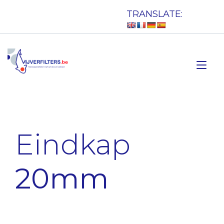
Doorgaan
TRANSLATE:
naar
inhoud
Tog
nav
Eindkap
20mm