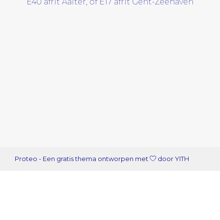
E40 afrit Aalter, of E17 afrit Gent-Zeehaven
Proteo
- Een gratis thema ontworpen met
door
YITH