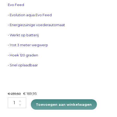
Evo Feed
• Evolution aqua Evo Feed
• Energiezuinige voederautomaat
• Werkt op batterij
• 1 tot 3 meter wegwerp
• Hoek 120 graden
• Snel oplaadbaar
Original
Current
€
169,95
€
239,50
price
price
EVO Feed quantity
was:
is:
Toevoegen aan winkelwagen
€ 239,50.
€ 169,95.