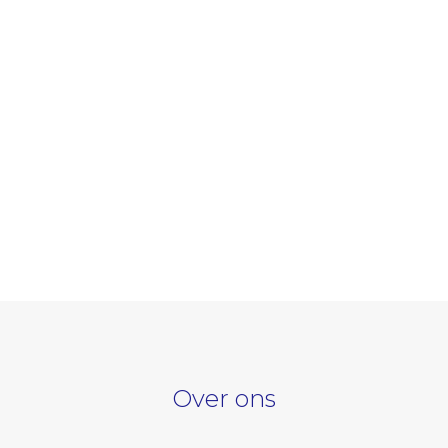
en
gen
Over ons