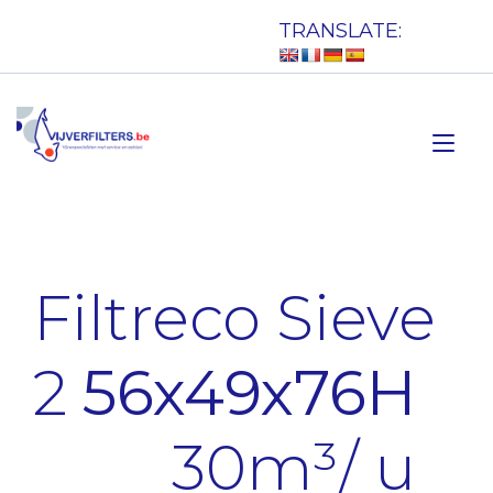
Doorgaan
TRANSLATE:
naar
inhoud
Tog
nav
Filtreco Sieve
2
56x49x76H
30m³/ u