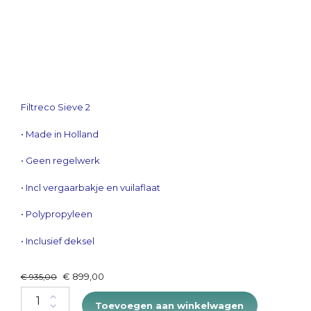
Filtreco Sieve 2
• Made in Holland
• Geen regelwerk
• Incl vergaarbakje en vuilaflaat
• Polypropyleen
• Inclusief deksel
Original
Current
€
899,00
€
935,00
price
price
Filtreco Sieve 2 56x49x76H 30m³/ u quantity
was:
is:
Toevoegen aan winkelwagen