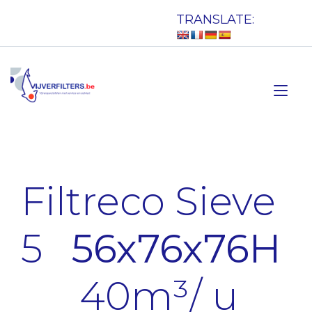
Doorgaan
TRANSLATE:
naar
inhoud
Tog
nav
Filtreco Sieve
5
56x76x76H
40m³/ u