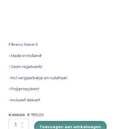
Filtreco Sieve 5
• Made in Holland!
• Geen regelwerk!
• Incl vergaarbakje en vuilaflaat!
• Polypropyleen!
• Inclusief deksel!
Original
Current
€
1195,00
€
1295,00
price
price
Filtreco Sieve 5 56x76x76H 40m³/ u quantity
was:
is:
Toevoegen aan winkelwagen