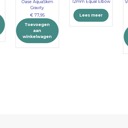
12mm Equal Elbow
Oase AquaSkim
V
Gravity
€
77,95
Lees meer
Toevoegen
aan
winkelwagen