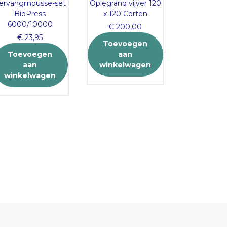
ervangmousse-set
Oplegrand vijver 120
50m
BioPress
x 120 Corten
€
3,
6000/10000
€
200,00
Toevo
€
23,95
Toevoegen
aa
Toevoegen
aan
winkel
aan
winkelwagen
winkelwagen