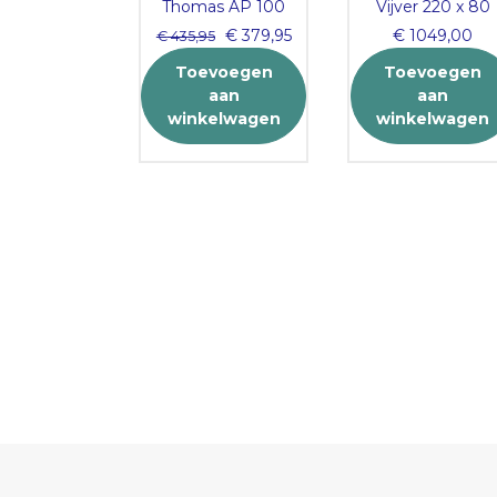
 vervang
Thomas AP 100
Vijver 220 x 80
 rood-paars
Original
Current
€
379,95
€
1049,00
€
435,95
c 40-90000
price
price
Toevoegen
Toevoegen
was:
is:
36,95
aan
aan
€ 435,95.
€ 379,95.
voegen
winkelwagen
winkelwagen
aan
elwagen