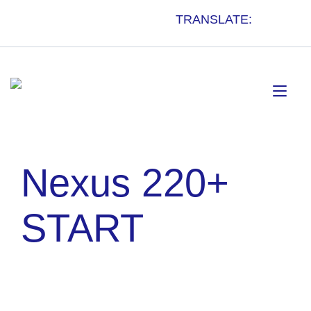
Doorgaan
TRANSLATE:
naar
inhoud
Tog
nav
Nexus 220+
START
Incl Deksel en Luchtpomp!!