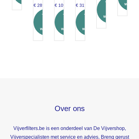
€ 1109,00.
Toevoegen
en
winke
€
289,00
€
1099,00
€
319,00
aan
Toevoegen
Toevoegen
Toevoegen
winkelwagen
aan
aan
aan
winkelwagen
winkelwagen
winkelwagen
Over ons
Vijverfilters.be is een onderdeel van De Vijvershop,
Vijverspecialisten met service en advies. Breng gerust