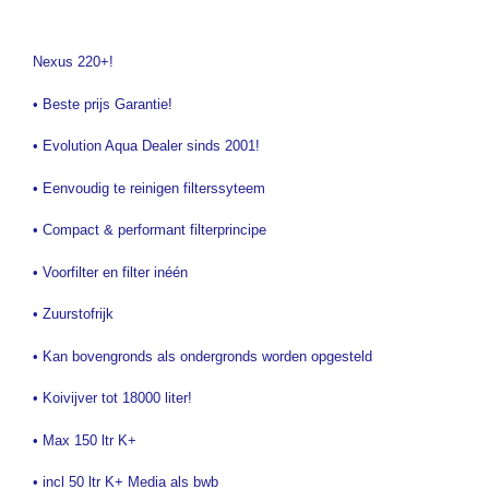
Nexus 220+!
• Beste prijs Garantie!
• Evolution Aqua Dealer sinds 2001!
• Eenvoudig te reinigen filterssyteem
• Compact & performant filterprincipe
• Voorfilter en filter inéén
• Zuurstofrijk
• Kan bovengronds als ondergronds worden opgesteld
• Koivijver tot 18000 liter!
• Max 150 ltr K+
• incl 50 ltr K+ Media als bwb