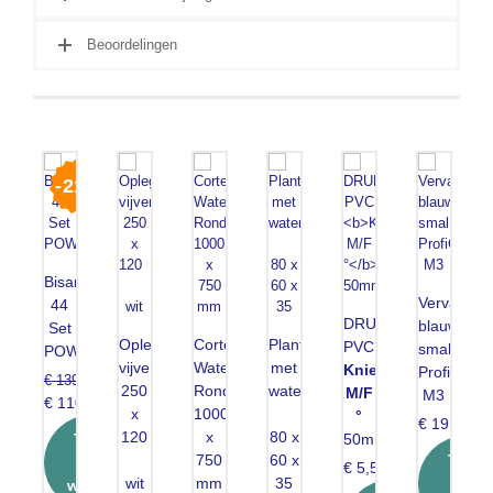
Beoordelingen
21
%
dkap
mm
Bisam
75
Vervangm
44
DRUK
blauw
Toevoegen
Set
Oplegrand
Cortenstaal
Plantenfilter
PVC
smal
aan
POWER
vijver
Watertafel
met
Knie
ProfiClear
winkelwagen
€
1399,95
250
Rond
waterval
M/F
M3
Original
€
1109,00
x
1000
°
€
19,95
price
Current
120
x
80 x
Toevoegen
50mm
was:
price
n
750
60 x
Toev
aan
€
5,50
€ 1399,95.
is:
wit
mm
35
a
winkelwagen