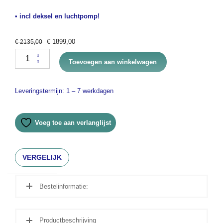
•
incl deksel en luchtpomp!
Original
Current
€
1899,00
€
2135,00
price
price
Nexus 220+ START quantity
was:
is:
Toevoegen aan winkelwagen
€ 2135,00.
€ 1899,00.
Leveringstermijn: 1 – 7 werkdagen
Voeg toe aan verlanglijst
VERGELIJK
Bestelinformatie:
Productbeschrijving