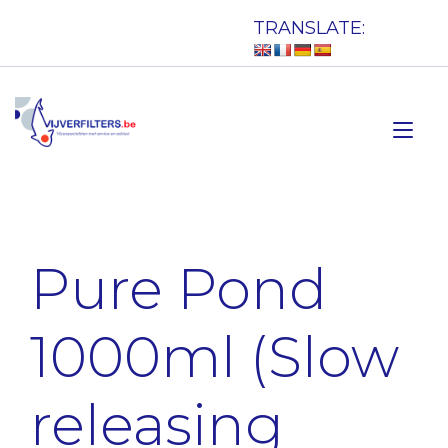
Doorgaan
TRANSLATE:
naar
inhoud
Tog
nav
Pure Pond
1000ml (Slow
releasing