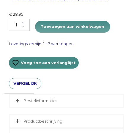
€
28,95
Pure Pond 1000ml (Slow releasing Bacteria Gell balls) quantity
Toevoegen aan winkelwagen
Leveringstermijn: 1 – 7 werkdagen
Voeg toe aan verlanglijst
VERGELIJK
Bestelinformatie:
Productbeschrijving