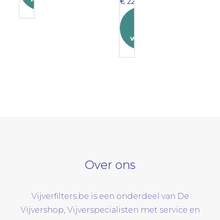
Original
€
229,95
€ 299,95.
price
Current
Toevoegen
gen
was:
price
aan
€ 244,95.
is:
winkelwagen
€ 229,95.
Over ons
Vijverfilters.be is een onderdeel van De
Vijvershop, Vijverspecialisten met service en