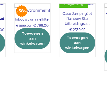
Energiezuinig!
58
%
Oase JumpingJet
ad
Rainbow Star
Inbouwtrommelfilter
Uitbreidingsset
Original
Current
€
799,00
€
1899,00
Current
00
€
2539,95
price
price
Toevoegen
price
was:
is:
Toevoegen
aan
is:
€ 1899,00.
€ 799,00.
aan
winkelwagen
00.
€ 4695,00.
winkelwagen