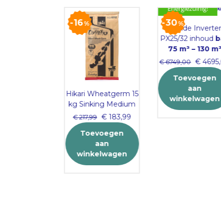
Energiezuinig!
16
30
%
%
Flotide Inverter
PX25/32 inhoud
b
75 m³ – 130 m³
Original
€
4695,
€
6749,00
price
Toevoegen
was:
aan
€ 6749,
h 120 Base
Hikari Wheatgerm 15
winkelwagen
et rubber
kg Sinking Medium
Original
Current
€
183,99
€
217,99
price
price
es meer
Toevoegen
was:
is:
aan
€ 217,99.
€ 183,99.
winkelwagen