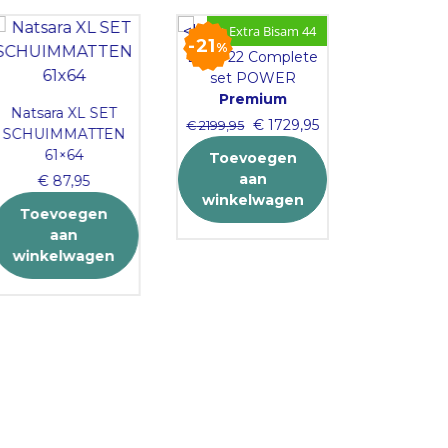
+ Extra Bisam 44
21
%
Biber 22 Complete
set POWER
Premium
Natsara XL SET
Original
Current
€
1729,95
€
2199,95
SCHUIMMATTEN
price
price
61×64
Toevoegen
was:
is:
aan
€
87,95
€ 2199,95.
€ 1729,95.
EAZY Upgrad
winkelwagen
Nexus 300 (
Toevoegen
310
aan
winkelwagen
Lees 