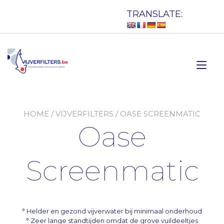
Doorgaan
TRANSLATE:
naar
inhoud
Tog
nav
HOME
/
VIJVERFILTERS
/ OASE SCREENMATIC
Oase
Screenmatic
° Helder en gezond vijverwater bij minimaal onderhoud
° Zeer lange standtijden omdat de grove vuildeeltjes