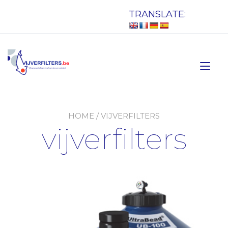
Doorgaan
TRANSLATE:
naar
inhoud
Tog
nav
HOME
/ VIJVERFILTERS
vijverfilters