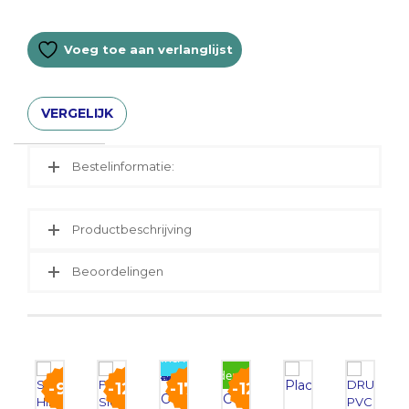
Voeg toe aan verlanglijst
VERGELIJK
Bestelinformatie:
Productbeschrijving
Beoordelingen
Incl Pomp, UV, slang en retourbuis!
Gratis verzonden!
9
12
17
12
%
%
%
%
Oase
COLOMBO