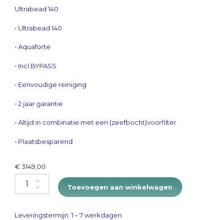
Ultrabead 140
• Ultrabead 140
• Aquaforte
• Incl BYPASS
• Eenvoudige reiniging
• 2 jaar garantie
• Altijd in combinatie met een (zeefbocht)voorfilter
• Plaatsbesparend
€
3149,00
Ultrabead 140 quantity
Toevoegen aan winkelwagen
Leveringstermijn: 1 – 7 werkdagen