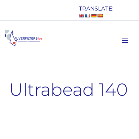
Doorgaan
TRANSLATE:
naar
inhoud
Tog
nav
Ultrabead 140