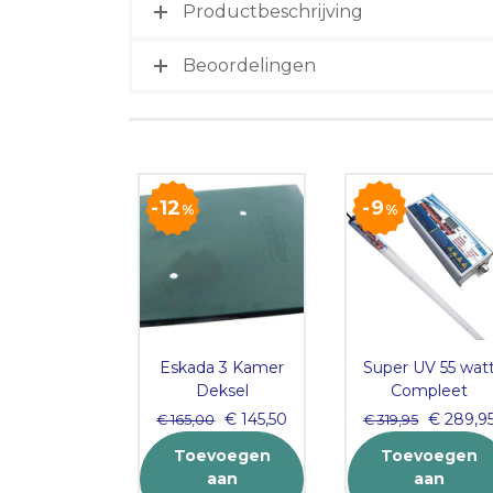
Productbeschrijving
Beoordelingen
12
9
%
%
ytadel
Eskada 3 Kamer
Super UV 55 wat
RBORSTELS
Deksel
Compleet
50×20
Original
Current
Original
€
145,50
€
289,9
€
165,00
€
319,95
price
price
price
138,95
Toevoegen
Toevoegen
was:
is:
was:
voegen
aan
aan
€ 165,00.
€ 145,50.
€ 319,95