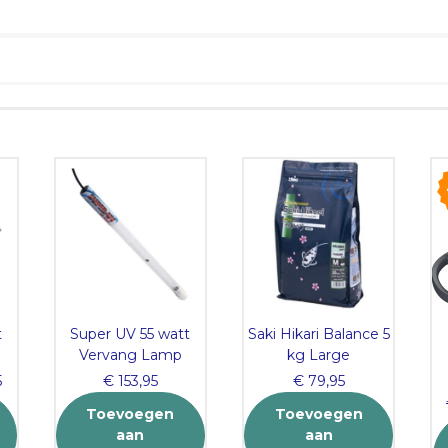
t
Super UV 55 watt
Saki Hikari Balance 5
Vervang Lamp
kg Large
Current
5
€
153,95
€
79,95
price
Toevoegen
Toevoegen
is:
aan
aan
.
€ 289,95.