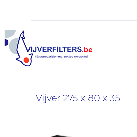
Doorgaan
naar
inhoud
Vijver 275 x 80 x 35