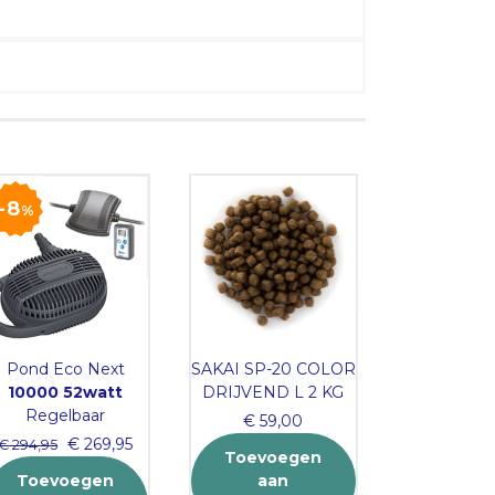
8
%
Pond Eco Next
SAKAI SP-20 COLOR
Kogelkraa
10000 52watt
DRIJVEND L 2 KG
€
199
Regelbaar
€
59,00
Toevo
Original
Current
€
269,95
€
294,95
Toevoegen
aa
price
price
Toevoegen
aan
winkel
was:
is: