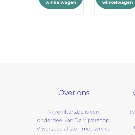
aan
winkelwagen
winkelwagen
elwagen
Over ons
Vijverfilters.be is een
Te
onderdeel van De Vijvershop,
Vijverspecialisten met service