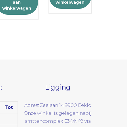
aan
winkelwagen
€ 294,95.
€ 269,95.
winkelwagen
:
Ligging
Adres: Zeelaan 14 9900 Eeklo
Tot
Onze winkel is gelegen nabij
afrittencomplex E34/N49 via