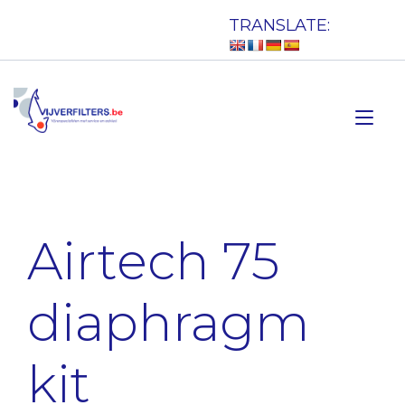
Doorgaan
TRANSLATE:
naar
inhoud
Tog
nav
Airtech 75
diaphragm
kit